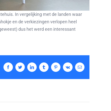
ntehuis. In vergelijking met de landen waar
mhokje en de verkiezingen verlopen heel
(geweest) dus het werd een interessant
Facebook
Twitter
LinkedIn
Tumblr
Pinterest
Vk
E-
mail