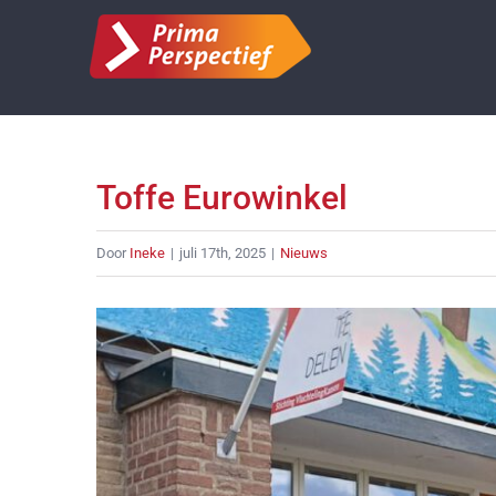
Ga
naar
inhoud
Toffe Eurowinkel
Door
Ineke
|
juli 17th, 2025
|
Nieuws
Bekijk
grotere
afbeelding