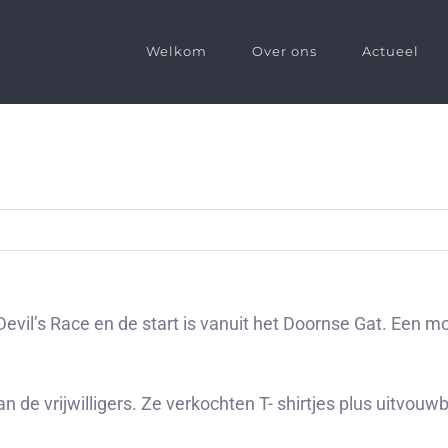
Welkom
Over ons
Actueel
 Devil’s Race en de start is vanuit het Doornse Gat. Een
n de vrijwilligers. Ze verkochten T- shirtjes plus uitvo