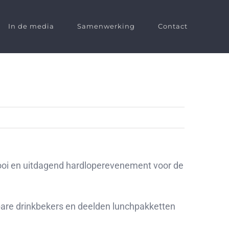
In de media
Samenwerking
Contact
 mooi en uitdagend hardloperevenement voor de
uwbare drinkbekers en deelden lunchpakketten