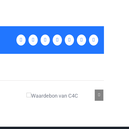
Facebook
Twitter
LinkedIn
Tumblr
Pinterest
Vk
E-
mail