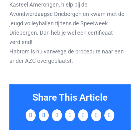
Kasteel Amerongen, hielp bij de
Avondvierdaagse Driebergen en kwam met de
jeugd volleyballen tijdens de Speelweek
Driebergen. Dan heb je wel een certificaat
verdiend!
Habtom is nu vanwege de procedure naar een
ander AZC overgeplaatst.
Share This Article
Facebook
Twitter
LinkedIn
Tumblr
Pinterest
Vk
E-
mail