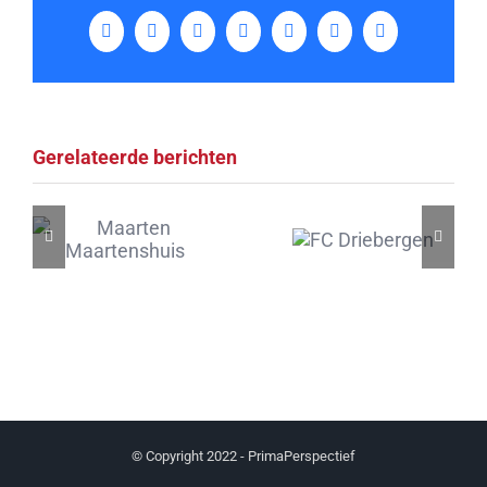
Facebook
Twitter
LinkedIn
Tumblr
Pinterest
Vk
E-
mail
Gerelateerde berichten
© Copyright 2022 - PrimaPerspectief