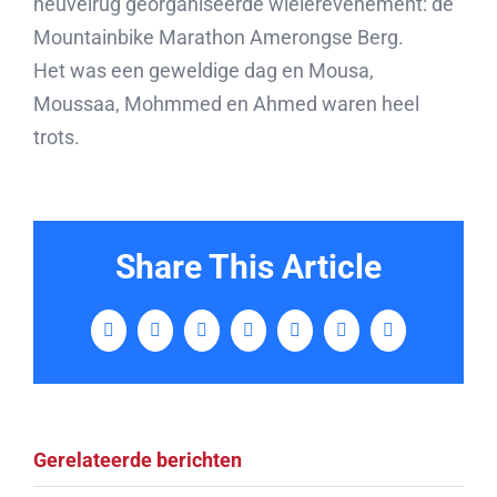
heuvelrug georganiseerde wielerevenement: de
Mountainbike Marathon Amerongse Berg.
Het was een geweldige dag en Mousa,
Moussaa, Mohmmed en Ahmed waren heel
trots.
Share This Article
Facebook
Twitter
LinkedIn
Tumblr
Pinterest
Vk
E-
mail
Gerelateerde berichten