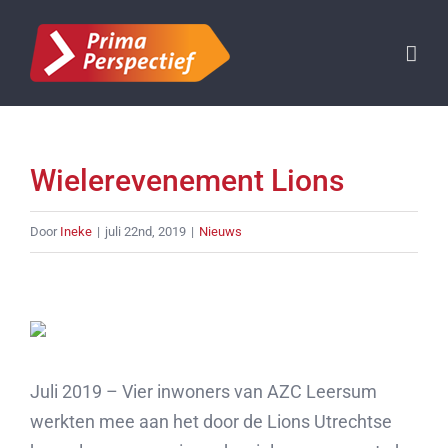
Ga
naar
inhoud
Wielerevenement Lions
Door
Ineke
|
juli 22nd, 2019
|
Nieuws
Bekijk
grotere
afbeelding
Juli 2019 – Vier inwoners van AZC Leersum
werkten mee aan het door de Lions Utrechtse